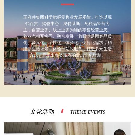
王府井集团科学把握零售业发展规律，打造以现
代百货、购物中心、奥特莱斯、免税品经营为
主，自营业务、线上业务为辅的零售经营业态。
各业态相互协同、融合发展，着眼满足顾客品质
化、多元化、个性化、体验化，便捷化需求，构
建新生活场景，体验一站式服务，打造多元生活
方式，呈现出多姿多彩的业态文化样貌。
文化活动
THEME EVENTS