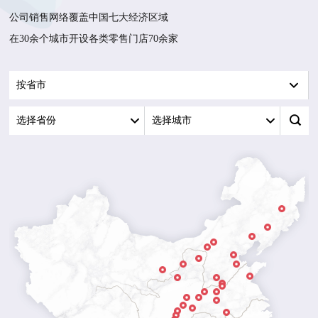
公司销售网络覆盖中国七大经济区域
在30余个城市开设各类零售门店70余家
按省市
选择省份
选择城市
哈尔滨市
长春市 CHA
沈阳市 SHENY
包头市 BAOTOU
呼和浩特市 HUHEHAOTE
北京市 BEIJING
鄂尔多斯市 EERDUOSI
银川市 YINCHUAN
天津市 TIANJIN
西宁市 XINING
东营市 DONGYI
兰州市 LAN
太原市 TAIYUAN
新乡市 XINXIANG
焦作市 JIAOZUO
西安市 XIAN
郑州市 ZHENGZHOU
巴中市 BAZHONG
咸阳市 XIANYANG
洛阳市 LUOYANG
绵阳市 MIANYANG
南充市 NANCHONG
成都市 CHENGDU
武汉市 WUHAN
眉山市 MEISHAN