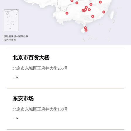
乐山市 LESHAN
南昌市 NANCHA
重庆市 CHONGQING
长沙市 CHANGSHA
遵义市 ZUNYI
贵阳市 GUIYANG
凯里市 KAILI
六盘水市 LIUPANSHUI
安顺市 ANSHUN
厦门市 XIAME
昆明市 KUNMING
佛山市 FOSHAN
海口市 HAIKOU
万宁市 WANNING
该地图来源中国测绘网
仅为示意图
廊坊市三河市
北京市百货大楼
北京市东城区王府井大街255号
东安市场
北京市东城区王府井大街138号