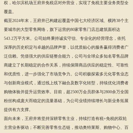
权，哈尔滨机场王府井免税店对外营业，实现了免税主要业务类型全
覆盖。
截至2024年末，王府井已构建起覆盖中国七大经济区域、横跨38个主
要城市的大型零售网络，旗下运营的80家零售门店总建筑面积达
543.2万平方米。公司始终秉持诚实守信、专业化的经营理念，依托
深厚的历史积淀与卓越的品牌声誉，以优质贴心的服务赢得消费者广
泛信赖。凭借强大的供应链整合能力，公司与全球众多知名零售品牌
商建立了长期稳定的合作关系，持续保障商品供应的稳定性、可靠性
和优质性，进一步强化了市场竞争力。公司积极探索多元化零售业态
与创新商业模式，通过线上线下融合及数字化转型，持续优化消费者
购物体验并提升运营效率。目前，超2500万会员群体与2800余万全国
粉丝构成庞大而稳定的流量基础，为公司业绩持续增长与新业务拓展
提供有力支撑。
面向未来，王府井将坚持深耕零售主业，持续打造有税+免税的双轮
主营业务驱动；不断完善零售生态链，推动奥特莱斯、购物中心、百