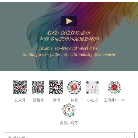
有税+免税双轮驱动
构建多业态协同发展新格局
Taxable+tax-free dual wheel drive
Building a new pattern of multi industry development
公众号
视频号
微博
抖音
小红书
王府井Online
会员小程序