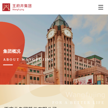
集团概况
ABOUT WANGFUJING
FOR A BETTER LIFE