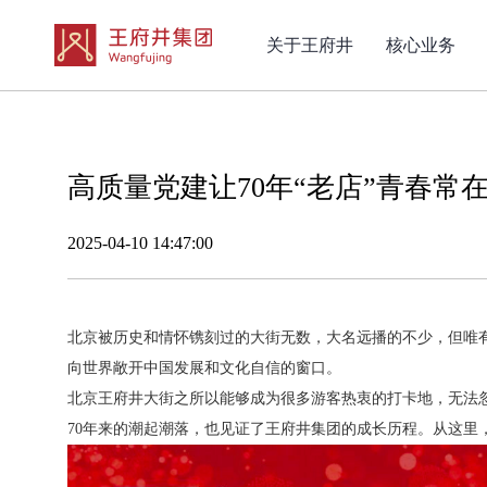
关于王府井
核心业务
高质量党建让70年“老店”青春常
2025-04-10 14:47:00
北京被历史和情怀镌刻过的大街无数，大名远播的不少，但唯
向世界敞开中国发展和文化自信的窗口。
北京王府井大街之所以能够成为很多游客热衷的打卡地，无法
70年来的潮起潮落，也见证了王府井集团的成长历程。从这里