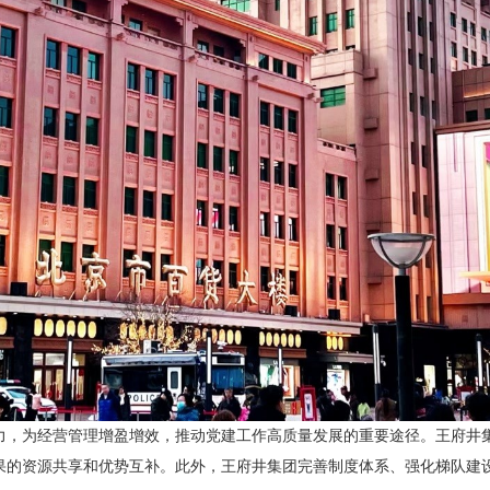
力，为经营管理增盈增效，推动党建工作高质量发展的重要途径。王府井
果的资源共享和优势互补。此外，王府井集团完善制度体系、强化梯队建