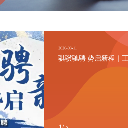
2026-03-11
骐骥驰骋 势启新程｜王
1
/
3