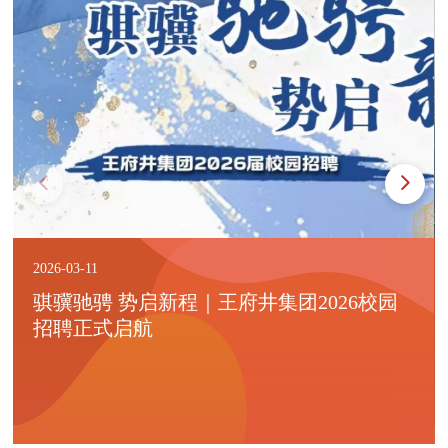
2026-03-11
骐骥驰骋 势启新程｜王府井集团2026校园
招聘正式启航