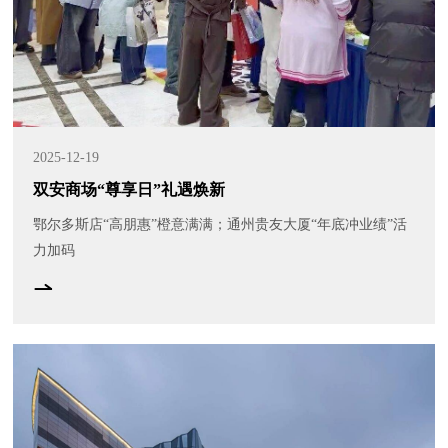
2025-12-19
双安商场“尊享日”礼遇焕新
鄂尔多斯店“高朋惠”橙意满满；通州贵友大厦“年底冲业绩”活
力加码