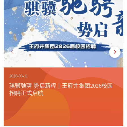
2026-03-11
骐骥驰骋 势启新程｜王府井集团2026校园
招聘正式启航